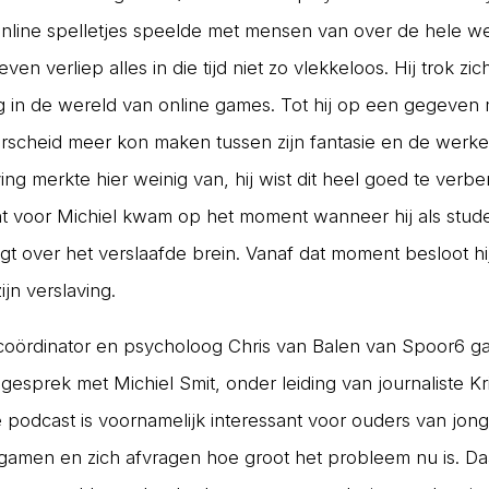
online spelletjes speelde met mensen van over de hele we
leven verliep alles in die tijd niet zo vlekkeloos. Hij trok zi
g in de wereld van online games. Tot hij op een gegeve
scheid meer kon maken tussen zijn fantasie en de werkel
ing merkte hier weinig van, hij wist dit heel goed te verb
 voor Michiel kwam op het moment wanneer hij als stud
jgt over het verslaafde brein. Vanaf dat moment besloot hij
jn verslaving.
oördinator en psycholoog Chris van Balen van Spoor6 ga
gesprek met Michiel Smit, onder leiding van journaliste Kr
e podcast is voornamelijk interessant voor ouders van jon
gamen en zich afvragen hoe groot het probleem nu is. Da