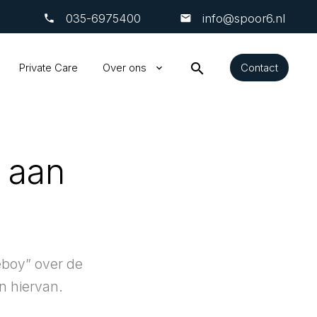
‎035-6975400
info@spoor6.nl
search
Private Care
Over ons
Contact
 aan
eboy” over de
n hiervan.