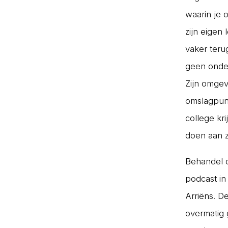
waarin je 
zijn eigen 
vaker teru
geen onder
Zijn omgev
omslagpunt
college kri
doen aan zi
Behandel c
podcast in 
Arriëns. D
overmatig 