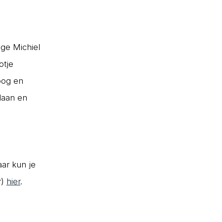
ge Michiel
otje
oog en
daan en
ar kun je
r)
hier
.