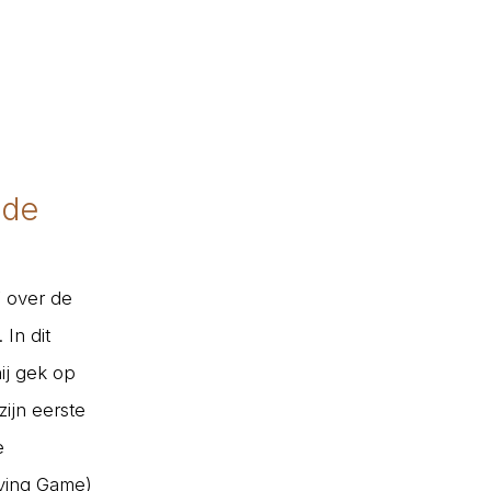
 de
” over de
In dit
hij gek op
zijn eerste
e
ying Game)