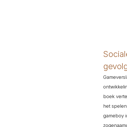
Social
gevol
Gameversla
ontwikkeli
boek vertel
het spelen
gameboy in
zogenaamd