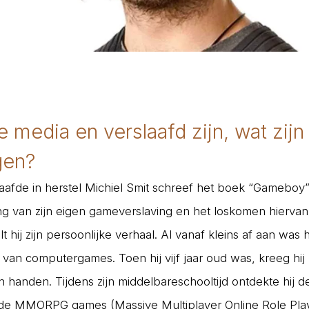
e media en verslaafd zijn, wat zijn
gen?
afde in herstel Michiel Smit schreef het boek “Gameboy
ng van zijn eigen gameverslaving en het loskomen hiervan. 
t hij zijn persoonlijke verhaal. Al vanaf kleins af aan was 
 van computergames. Toen hij vijf jaar oud was, kreeg hij 
 handen. Tijdens zijn middelbareschooltijd ontdekte hij d
e MMORPG games (Massive Multiplayer Online Role Pla