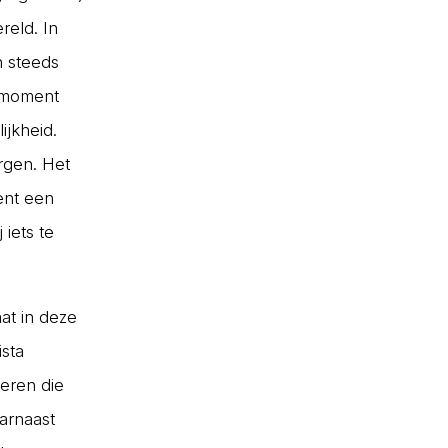
reld. In
ch steeds
n moment
ijkheid.
ergen. Het
ent een
 iets te
at in deze
ista
geren die
arnaast