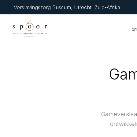
Verslavingszorg Bussum, Utrecht, Zuid-Afrika
Ho
Gam
Gameverslaaf
ontwikkel