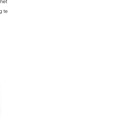
 het
g te