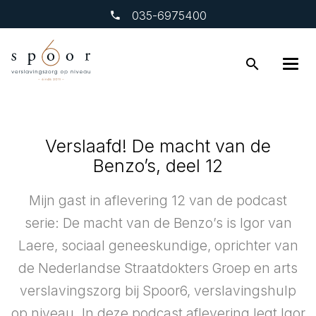
‎035-6975400
search
Verslaafd! De macht van de
Benzo’s, deel 12
Mijn gast in aflevering 12 van de podcast
serie: De macht van de Benzo’s is Igor van
Laere, sociaal geneeskundige, oprichter van
de Nederlandse Straatdokters Groep en arts
verslavingszorg bij Spoor6, verslavingshulp
op niveau. In deze podcast aflevering legt Igor